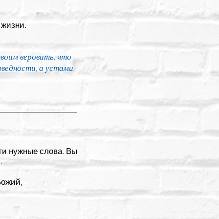
 жизни.
воим веровать, что
аведности, а устами
ти нужные слова. Вы
.
Божий,