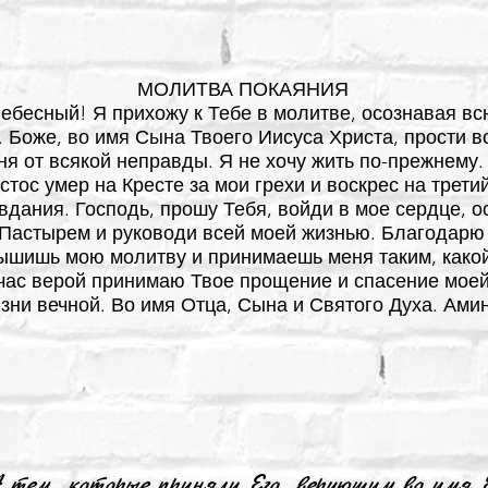
МОЛИТВА ПОКАЯНИЯ
ебесный! Я прихожу к Тебе в молитве, осознавая в
. Боже, во имя Сына Твоего Иисуса Христа, прости в
ня от всякой неправды. Я не хочу жить по-прежнему.
стос умер на Кресте за мои грехи и воскрес на трети
вдания. Господь, прошу Тебя, войди в мое сердце, о
Пастырем и руководи всей моей жизнью. Благодарю 
ышишь мою молитву и принимаешь меня таким, какой
час верой принимаю Твое прощение и спасение мое
зни вечной. Во имя Отца, Сына и Святого Духа. Ами
 тем, которые приняли Его, верующим во имя Е