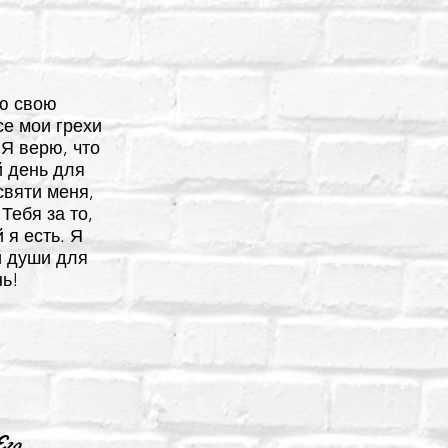
сю свою
се мои грехи
 Я верю, что
й день для
святи меня,
Тебя за то,
 я есть. Я
й души для
нь!
го,