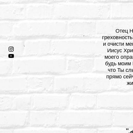
Отец Н
греховность
и очисти ме
Иисус Хри
моего опра
будь моим 
что Ты сл
прямо сей
жи
"А