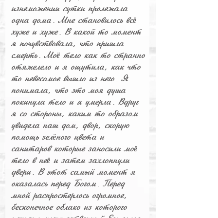
изнеможении сутки пролежала
одна дома. Мне становилось вс
ё
хуже и хуже. В какой то момент
я почувствовала, что пришла
смерть. Мо
тело как то странно
ё
отяжелело и я ощутила, как что
то невесомое вышло из него. Я
понимала, что это моя душа
покинула тело и я умерла. Вдруг
я со стороны, каким то образом
увидела наш дом, двор, скорую
помощь зел
ного цвета и
ё
санитаров которые заносили мо
ё
тело в не
и затем захлопнули
ё
двери. В этот самый момент я
оказалась перед Богом. Перед
мной распростерлось огромное,
бесконечное облако из которого