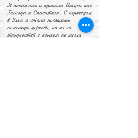
Я покаялась и приняла Иисуса как
Господа и Спасителя. С переездом
в Ульм я стала посещать
немецкую церковь, но из за
трудностей с языком не могла
там себя реализовать. Как то
одна знакомая сестра принесла
мне пригласительную
русскоговорящей церкви Спасение.
С тех пор уже много лет я служу
здесь Богу. Она стала моей новой
семь
й в Господе!
ё
Я благодарю Бога, что Он
изменил мою жизнь, которая
принадлежит Ему. Аминь
Ирина Рубе