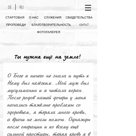
DE
RU
СТАРТОВАЯ
О НАС
СЛУЖЕНИЯ
СВИДЕТЕЛЬСТВА
КОНТАКТ
ПРОПОВЕДИ
БЛАГОТВОРИТЕЛЬНОСТЬ
ФОТОГАЛЕРЕЯ
Ты нужна ещ
ё
на земле!
О Боге я ничего не знала и путь к
Нему был нел
гким. Мой муж был
ё
мусульманин и я читала коран.
После родов нашей дочери у меня
начались тяж
лые проблемы со
ё
здоровьем, я теряла много крови,
а врачи не могли помочь. Однажды
после операции и ко всему ещ
ё
сильной простуды, теряя кровь я в