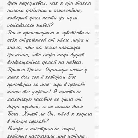
врач недоумевал, как я при таком
низком давлении и гемоглобине,
который упал почти да нуля
оставалась живой?
После происшедшего я чувствовала
себя отдел
нной от этого мира и
ё
знала, что на земле нахожусь
временно, что скоро надо будет
возвращаться домой на небеса.
Прошло время. Однажды ночью у
меня был сон в котором Бог
проговорил ко мне: иди в церковь
иначе ты умр
шь! Я посетила
ё
маленькую часовню но ушла от
туда пустой, я не нашла там
Бога. Хочет ли Он, чтоб я ходила
в такую церковь?
Вскоре я повстречала людей,
которые рассказали мне истину.