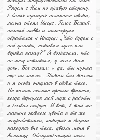
исходил могущественный Его голос.
Рядом с Ним по правую сторону,
в белых одеждах неземного цвета,
молча стоял Иисус. Голос Божий,
полный любви и милосердия
обратился к Иисусу: „Что будем с
ней делать, оставим здесь или
верн
м назад?“ Я возразила, что
ё
не могу остаться, у меня там
дочь. Бог сказал: « да, ты нужна
ещ
на земле». Потом был толчок
ё
и я снова очнулась в сво
м теле.
ё
Не помню сколько прошло времени,
когда вернулся мой муж с работы
и вызвал скорую. И вот, в той же
машине зел
ного цвета и те же
ё
медработники, которых я видела
находясь вне тела, увезли меня в
больницу. Обслуживающий меня