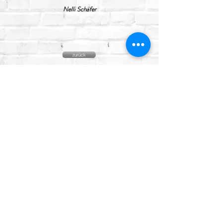
Nelli Schäfer
zurück
DU BIST AUF DER SUCHE
NACH GOTT
UND MÖCHTEST DEIN LEBEN
JESUS ÜBERGEBEN?
ÜBERGABEGEBET