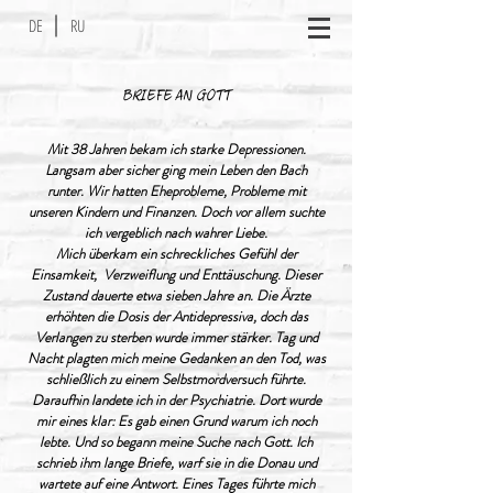
DE
RU
BRIEFE AN GOTT
Mit 38 Jahren bekam ich starke Depressionen.
Langsam aber sicher ging mein Leben den Bach
runter. Wir hatten Eheprobleme, Probleme mit
unseren Kindern und Finanzen. Doch vor allem suchte
ich vergeblich nach wahrer Liebe.
Mich überkam ein schreckliches Gefühl der
Einsamkeit, Verzweiflung und Enttäuschung. Dieser
Zustand dauerte etwa sieben Jahre an. Die Ärzte
erhöhten die Dosis der Antidepressiva, doch das
Verlangen zu sterben wurde immer stärker. Tag und
Nacht plagten mich meine Gedanken an den Tod, was
schließlich zu einem Selbstmordversuch führte.
Daraufhin landete ich in der Psychiatrie. Dort wurde
mir eines klar: Es gab einen Grund warum ich noch
lebte. Und so begann meine Suche nach Gott. Ich
schrieb ihm lange Briefe, warf sie in die Donau und
wartete auf eine Antwort. Eines Tages führte mich