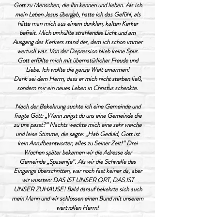
Gott zu Menschen, die Ihn kennen und lieben. Als ich
mein Leben Jesus übergab, hatte ich das Gefühl, als
hätte man mich aus einem dunklen, kalten Kerker
befreit. Mich umhüllte strahlendes Licht und am
Ausgang des Kerkers stand der, dem ich schon immer
wertvoll war. Von der Depression blieb keine Spur.
Gott erfüllte mich mit übernatürlicher Freude und
Liebe. Ich wollte die ganze Welt umarmen!
Dank sei dem Herrn, dass er mich nicht sterben ließ,
sondern mir ein neues Leben in Christus schenkte.
Nach der Bekehrung suchte ich eine Gemeinde und
fragte Gott: „Wann zeigst du uns eine Gemeinde die
zu uns passt?“ Nachts weckte mich eine sehr weiche
und leise Stimme, die sagte: „Hab Geduld, Gott ist
kein Anrufbeantworter, alles zu Seiner Zeit!“ Drei
Wochen später bekamen wir die Adresse der
Gemeinde „Spasenije“. Als wir die Schwelle des
Eingangs überschritten, war noch fast keiner da, aber
wir wussten: DAS IST UNSER ORT, DAS IST
UNSER ZUHAUSE! Bald darauf bekehrte sich auch
mein Mann und wir schlossen einen Bund mit unserem
wertvollen Herrn!