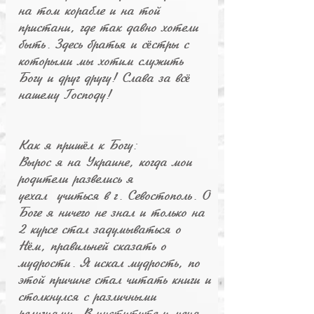
на том корабле и на той
пристани, где так давно хотели
быть. Здесь братья и с
стры с
ё
которыми мы хотим служить
Богу и друг другу! Слава за вс
ё
нашему Господу!
Как я приш
л к Богу:
ё
Вырос я на Украине, когда мои
родители развелись я
уехал учиться в г. Севостополь. О
Боге я ничего не знал и только на
2 курсе стал задумываться о
Н
м, правильней сказать о
ё
мудрости. Я искал мудрость, по
этой причине стал читать книги и
столкнулся с различными