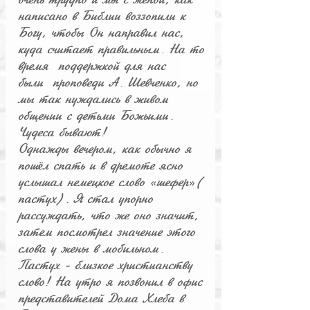
очень трудно и мы с женой, как
написано в Библии воззопили к
Богу, чтобы Oн направил нас,
куда считает правильным. На то
время поддержкой для нас
были проповеди А. Шевченко, но
мы так нуждались в живом
общении с детьми Божьими.
Чудеса бывают!
Однажды вечером, как обычно я
пош
л спать и в дремоте ясно
ё
услышал немецкое слово «шефер»(
пастух). Я стал упорно
рассуждать, что же оно значит,
затем посмотрел значение этого
слова у жены в мобильном.
Пастух - близкое христианству
слово! На утро я позвонил в офис
представителей Дома Хлеба в