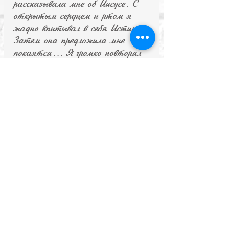
рассказывала мне об Иисусе. С
открытым сердцем и ртом я
жадно впитывал в себя Истину.
Затем она предложила мне
покаятся... Я громко повторял
молитву покаяния и появившиеся
к тому времени вокруг нас люди
меня абсолютно не смущали.
После молитвы мне стало как то
хорошо, уютно. В один миг я
стал трезвым!
Чувство блаженства обьяло меня
и мне казалось, что я лечу на
крыльях. Было уже утро и я
вспомнил, что сегодня воскресенье
и побежал в общежитие. Рустам
уже собирался уходить ,
переполоненый неземной радостью
я заявил, что покаялся и хочу