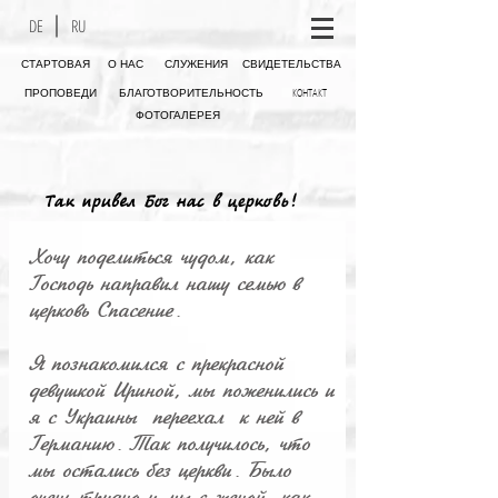
DE
RU
СТАРТОВАЯ
О НАС
СЛУЖЕНИЯ
СВИДЕТЕЛЬСТВА
КОНТАКТ
ПРОПОВЕДИ
БЛАГОТВОРИТЕЛЬНОСТЬ
ФОТОГАЛЕРЕЯ
Так прив
e
л Бог нас в церковь!
Хочу поделиться чудом, как
Господь направил нашу семью в
церковь Спасение.
Я познакомился с прекрасной
девушкой Ириной, мы поженились и
я с Украины переехал к ней в
Германию. Так получилось, что
мы остались без церкви. Было