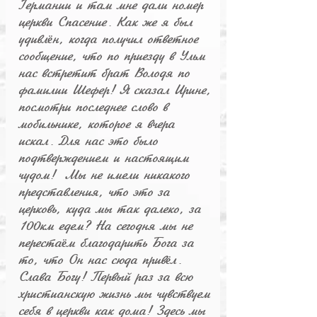
Германии и там мне дали номер
церкви Спасение. Как же я был
удивл
н, когда получил ответное
ё
сообщение, что по приезду в Ульм
нас встретит брат Володя по
фамилии Шефер! Я сказал Ирине,
посмотри последнее слово в
мобильнике, которое я вчера
искал. Для нас это было
подтверждением и настоящим
чудом! Мы не имели никакого
представления, что это за
церковь, куда мы так далеко, за
100км едем? На сегодня мы не
переста
м благодарить Бога за
ё
то, что Он нас сюда прив
л.
ё
Слава Богу! Первый раз за всю
христианскую жизнь мы чувствуем
себя в церкви как дома! Здесь мы