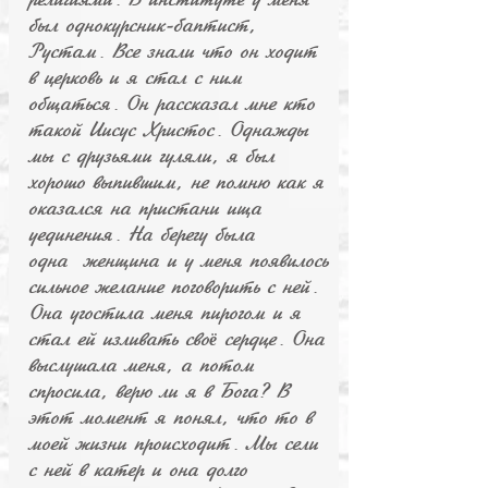
религиями. В институте у меня
был однокурсник-баптист,
Рустам. Все знали что он ходит
в церковь и я стал с ним
общаться. Он рассказал мне кто
такой Иисус Христос. Однажды
мы с друзьями гуляли, я был
хорошо выпившим, не помню как я
оказался на пристани ища
уединения. На берегу была
одна женщина и у меня появилось
сильное желание поговорить с ней.
Она угостила меня пирогом и я
стал ей изливать сво
сердце. Она
ё
выслушала меня, а потом
спросила, верю ли я в Бога? В
этот момент я понял, что то в
моей жизни происходит. Мы сели
с ней в катер и она долго