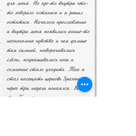
для меня. Но где-то внутри что-
то говорило останься и я решил
остаться. Началось прославление
и внутри меня появились какие-то
незнакомые чувства и чем дальше
тем сильней, наворачивались
сл
зы, подкашивались ноги и
ё
сомнение стало уходить. Так я
стал посещать церковь Spasenije и
через три недели покаялся. Вот
так Бог пришел ко мне и я
благодарен Ему за все, что Он
делает в моей жизни и в моей
семье. Аминь.