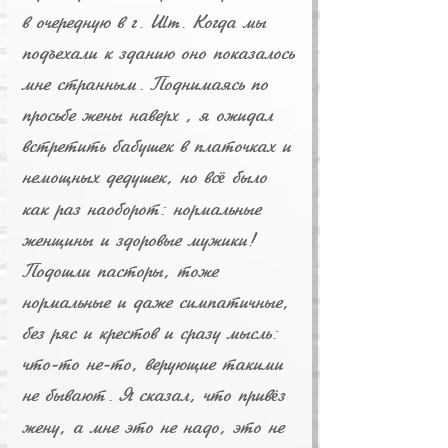
в очередную в г. Ulm. Когда мы
подъехали к зданию оно показалось
мне странным. Поднимаясь по
просьбе жены наверх , я ожидал
встретить бабушек в платочках и
немощных дедушек, но вс
было
ё
как раз наоборот: нормальные
женщины и здоровые мужики!
Подошли пасторы, тоже
нормальные и даже симпатичные,
без ряс и крестов и сразу мысль:
что-то не-то, верующие такими
не бывают. Я сказал, что прив
з
ё
жену, а мне это не надо, это не