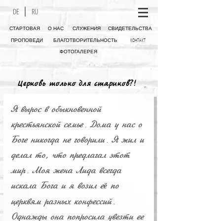
DE
RU
СТАРТОВАЯ
О НАС
СЛУЖЕНИЯ
СВИДЕТЕЛЬСТВА
КОНТАКТ
ПРОПОВЕДИ
БЛАГОТВОРИТЕЛЬНОСТЬ
ФОТОГАЛЕРЕЯ
Церковь только для стариков?!
Я вырос в обыкновенной
крестьянской семье. Дома у нас о
Боге никогда не говорили. Я жил и
делал то, что предлагал этот
мир. Моя жена Лида всегда
искала Бога и я возил е
по
ё
церквям разных конфессий.
Однажды она попросила увезти ее